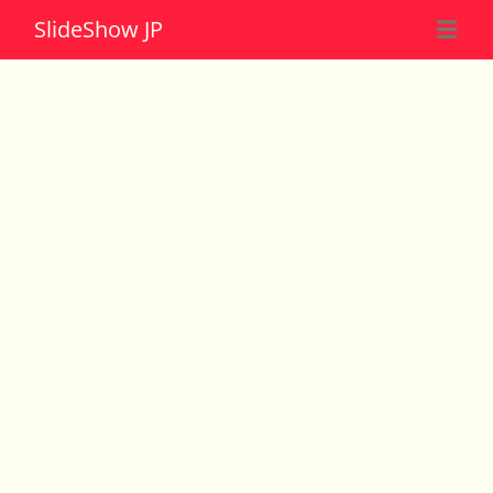
Slide
Show JP
☰