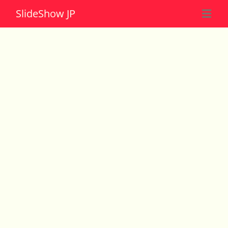
Slide
Show JP
☰