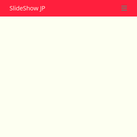
Slide
Show JP
☰