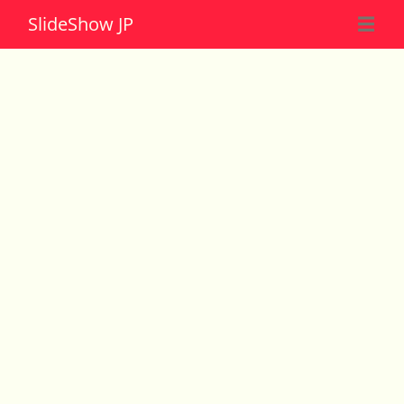
Slide
Show JP
☰