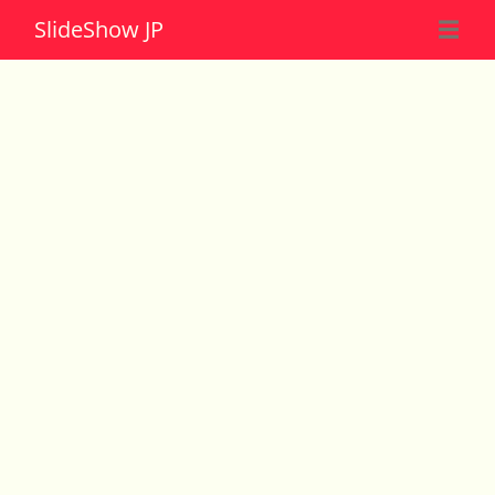
Slide
Show JP
☰