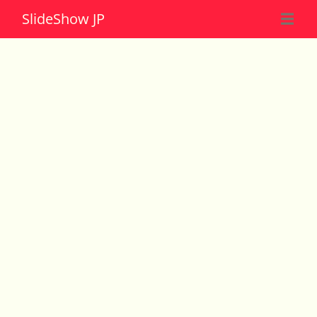
Slide
Show JP
☰