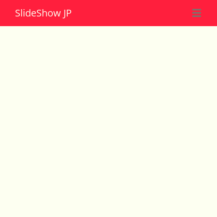
Slide
Show JP
☰