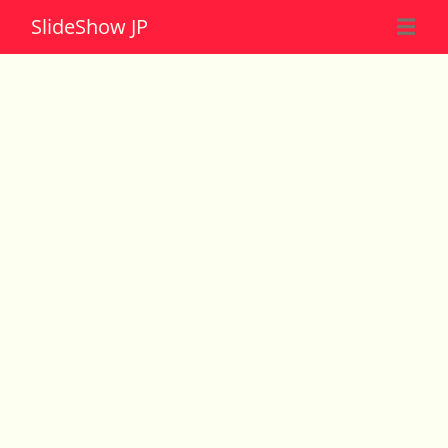
Slide
Show JP
☰