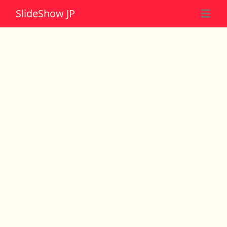
Slide
Show JP
☰