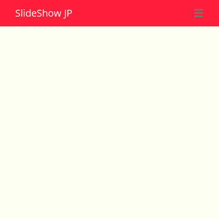
Slide
Show JP
☰