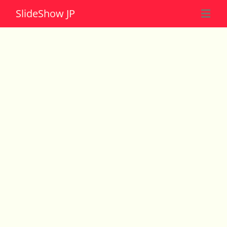
Slide
Show JP
☰