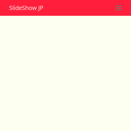
Slide
Show JP
☰