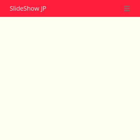
Slide
Show JP
☰