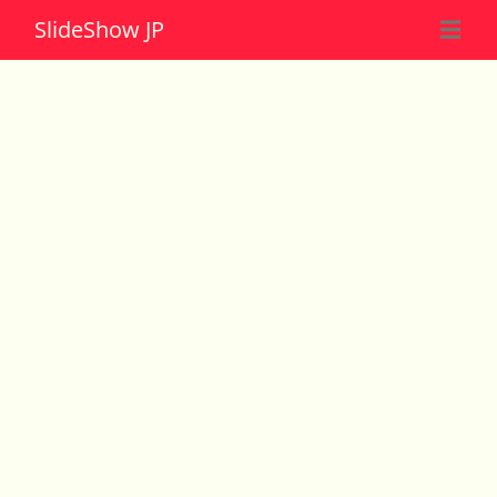
Slide
Show JP
☰