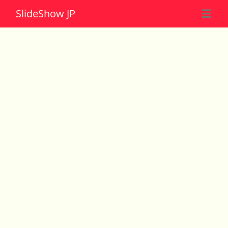
Slide
Show JP
☰