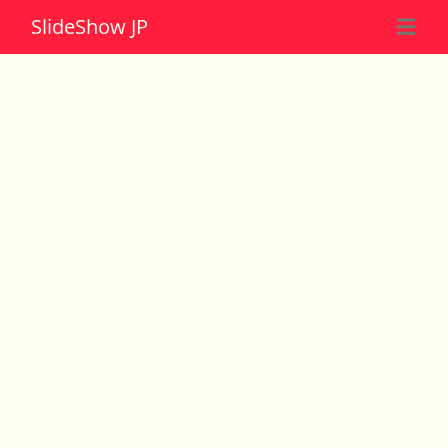
Slide
Show JP
☰