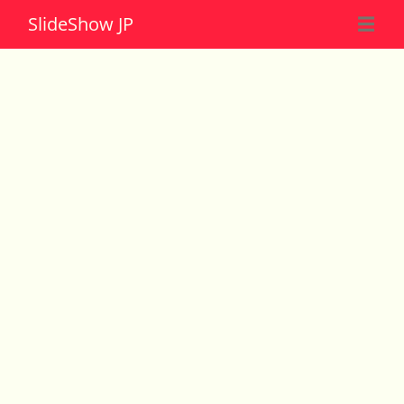
Slide
Show JP
☰