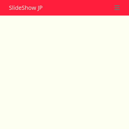
Slide
Show JP
☰