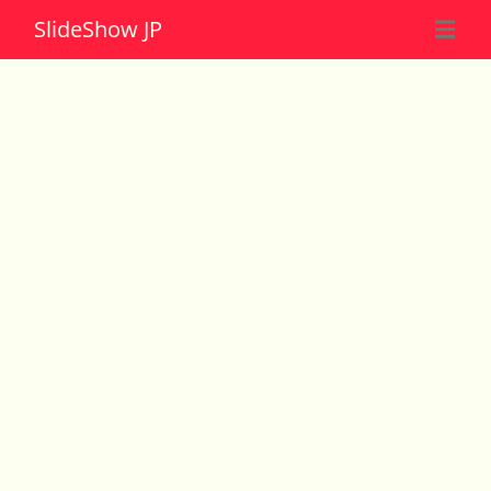
Slide
Show JP
☰