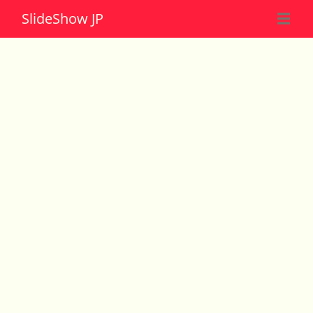
Slide
Show JP
☰