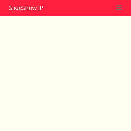
Slide
Show JP
☰