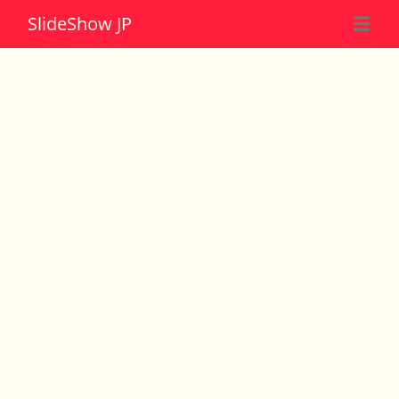
Slide
Show JP
☰