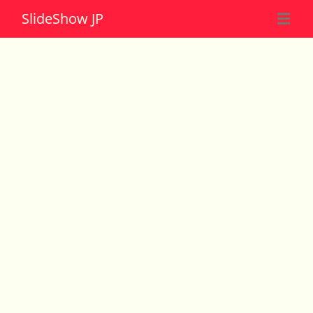
Slide
Show JP
☰