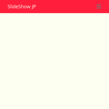
Slide
Show JP
☰