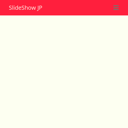
Slide
Show JP
☰