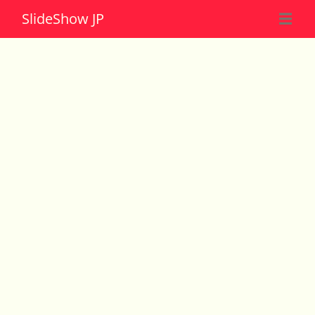
Slide
Show JP
☰