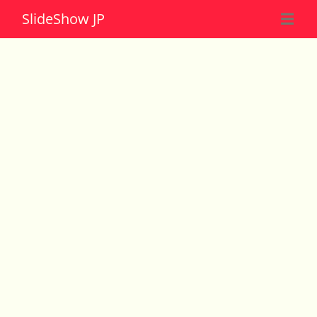
Slide
Show JP
☰