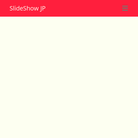
Slide
Show JP
☰