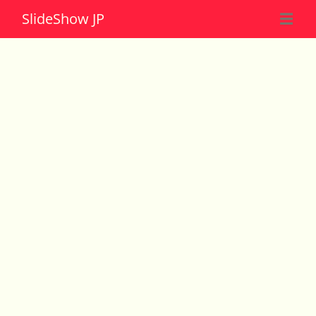
Slide
Show JP
☰