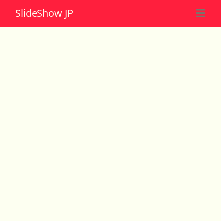
Slide
Show JP
☰