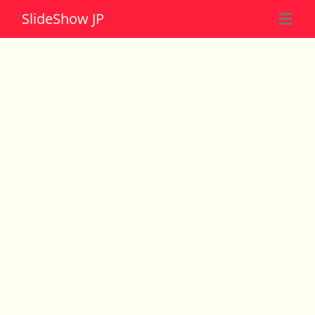
Slide
Show JP
☰