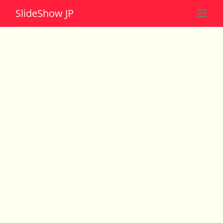
Slide
Show JP
☰