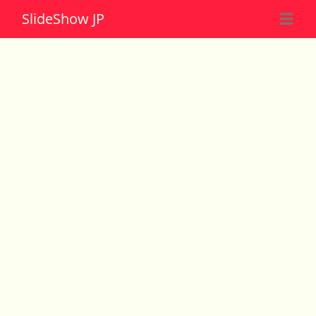
Slide
Show JP
☰