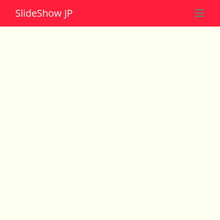
Slide
Show JP
☰