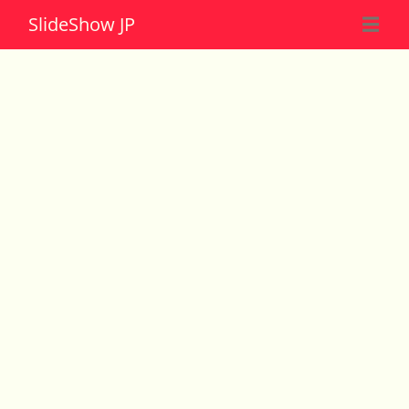
Slide
Show JP
☰