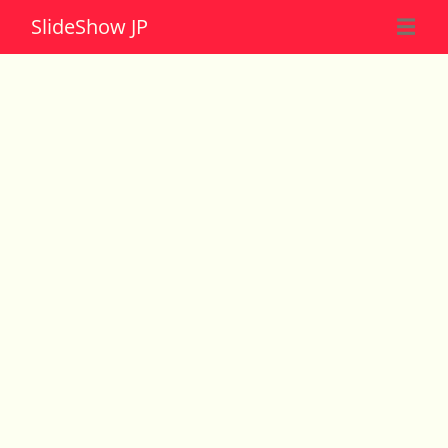
Slide
Show JP
☰