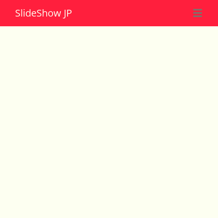
Slide
Show JP
☰