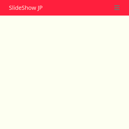
Slide
Show JP
☰