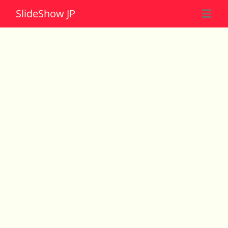
Slide
Show JP
☰