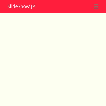
Slide
Show JP
☰