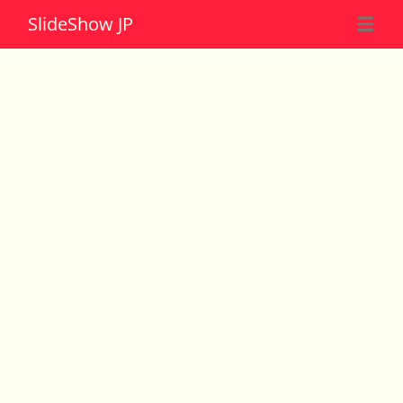
Slide
Show JP
☰