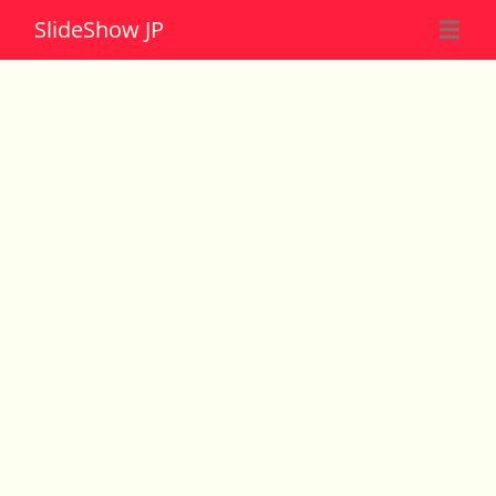
Slide
Show JP
☰