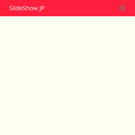
Slide
Show JP
☰