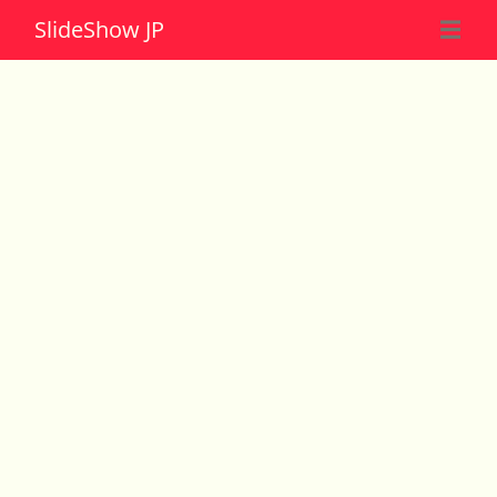
Slide
Show JP
☰