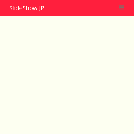
Slide
Show JP
☰