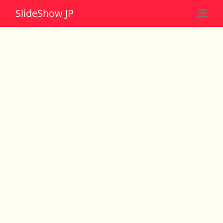
Slide
Show JP
☰