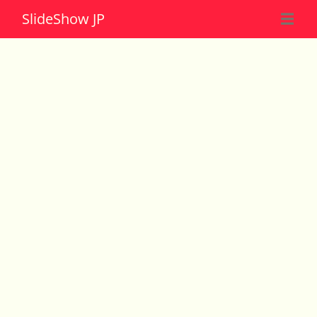
Slide
Show JP
☰