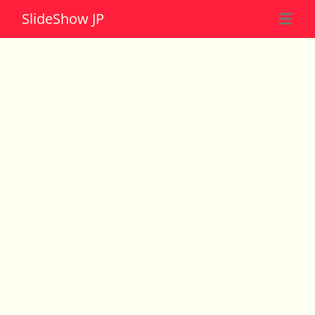
Slide
Show JP
☰