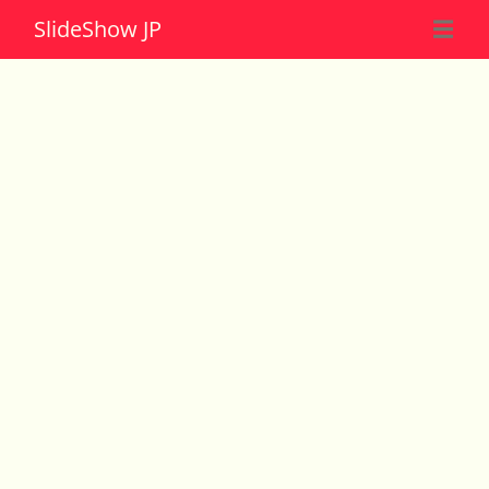
Slide
Show JP
☰