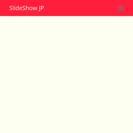
Slide
Show JP
☰